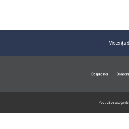
Violența d
Despre noi
Domenii
Politică de salvgarda