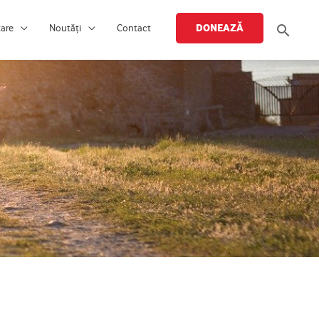
Searc
DONEAZĂ
țare
Noutăți
Contact