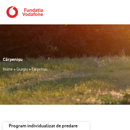
Skip
to
content
Cărpenișu
Home
»
Giurgiu
»
Cărpenișu
Program individualizat de predare