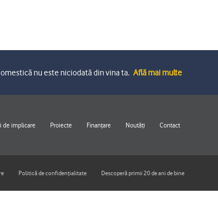
omestică nu este niciodată din vina ta.
Află mai multe
 de implicare
Proiecte
Finanțare
Noutăți
Contact
re
Politică de confidențialitate
Descoperă primii 20 de ani de bine