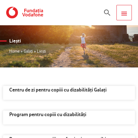
Skip
MAIN
Search
to
content
MEN
Liești
Home
»
Galați
»
Liești
Centru de zi pentru copiii cu dizabilități Galați
Program pentru copiii cu dizabilităţi