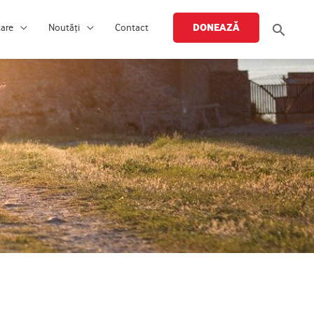
Searc
DONEAZĂ
țare
Noutăți
Contact