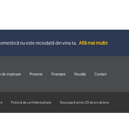
omestică nu este niciodată din vina ta.
Află mai multe
 de implicare
Proiecte
Finanțare
Noutăți
Contact
re
Politică de confidențialitate
Descoperă primii 20 de ani de bine