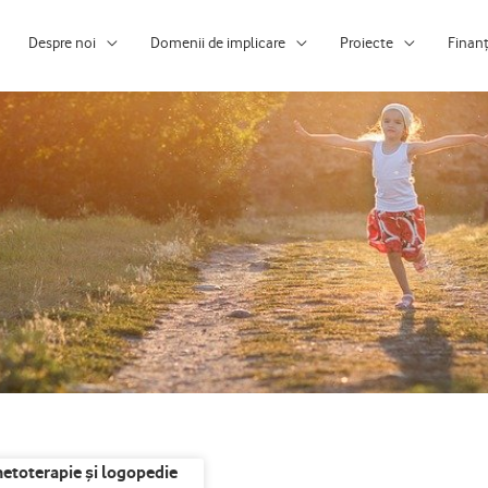
Despre noi
Domenii de implicare
Proiecte
Finan
netoterapie și logopedie