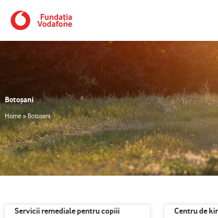
Skip
to
content
Botoșani
Home
»
Botoșani
Servicii remediale pentru copiii
Centru de ki