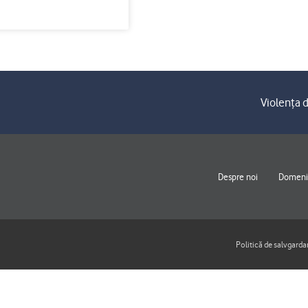
Violența d
Despre noi
Domenii
Politică de salvgarda