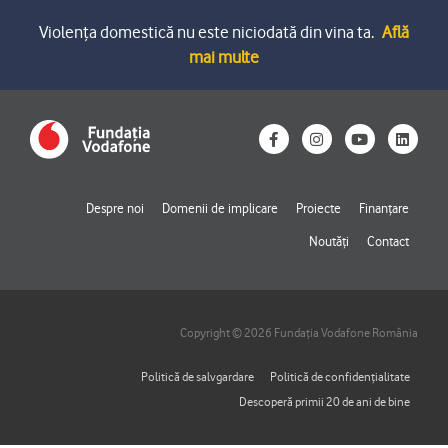
Violența domestică nu este niciodată din vina ta.
Află
mai multe
F
I
Y
L
a
n
o
i
c
s
u
n
e
t
t
k
b
a
u
e
o
g
b
d
Despre noi
Domenii de implicare
Proiecte
Finanțare
o
r
e
i
k
a
n
Noutăți
Contact
-
m
f
Copyright © 2026 Fundația Vodafone România
Politică de salvgardare
Politică de confidențialitate
Descoperă primii 20 de ani de bine