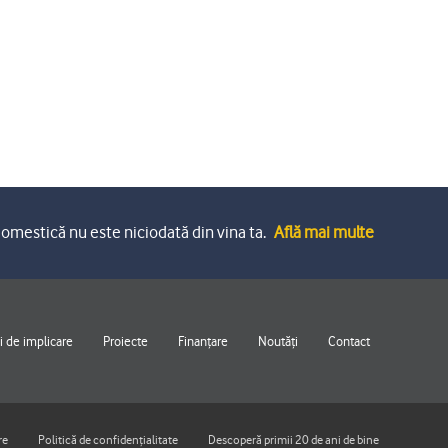
omestică nu este niciodată din vina ta.
Află mai multe
 de implicare
Proiecte
Finanțare
Noutăți
Contact
re
Politică de confidențialitate
Descoperă primii 20 de ani de bine