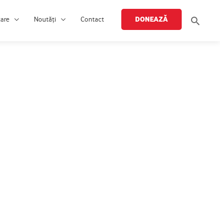
Searc
DONEAZĂ
țare
Noutăți
Contact