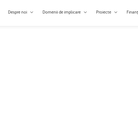
Despre noi
Domenii de implicare
Proiecte
Finan