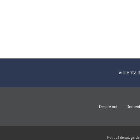
Violența d
Despre noi
Domenii
Politică de salvgarda