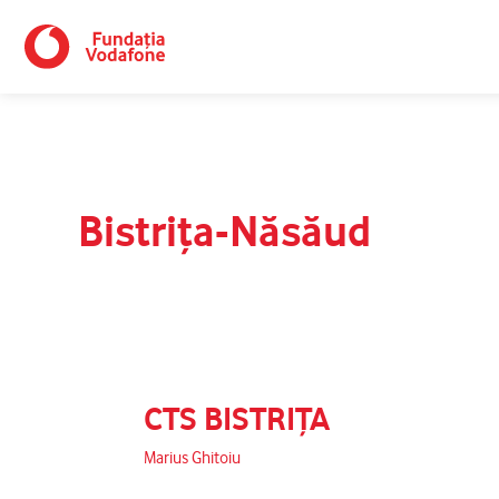
Skip
to
content
Bistrița-Năsăud
CTS BISTRIȚA
CTS
BISTRIȚA
Marius Ghitoiu