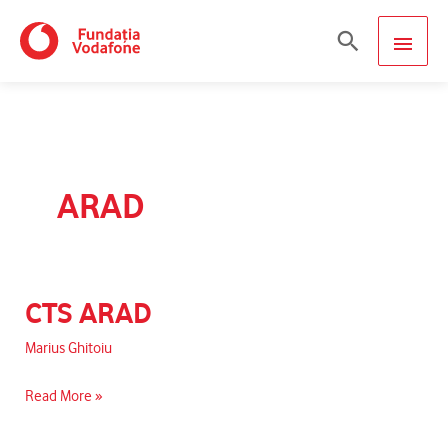
Skip
MAIN
Search
to
content
MEN
ARAD
CTS ARAD
CTS
ARAD
Marius Ghitoiu
Read More »