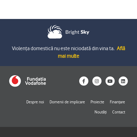
Violența domestică nu este niciodată din vina ta.
Află
mai multe
F
I
Y
L
a
n
o
i
c
s
u
n
e
t
t
k
b
a
u
e
o
g
b
d
Despre noi
Domenii de implicare
Proiecte
Finanțare
o
r
e
i
k
a
n
Noutăți
Contact
-
m
f