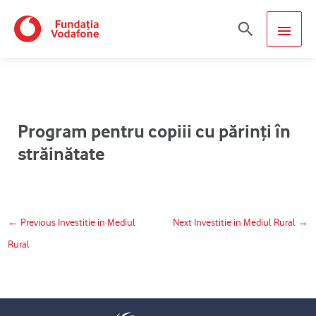
Skip
MAIN
Search
to
content
MEN
Program pentru copiii cu părinţi în
străinătate
←
Previous Investitie in Mediul
Next Investitie in Mediul Rural
→
Rural