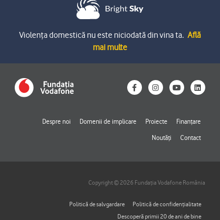
Violența domestică nu este niciodată din vina ta.
Află
mai multe
F
I
Y
L
a
n
o
i
c
s
u
n
e
t
t
k
b
a
u
e
o
g
b
d
Despre noi
Domenii de implicare
Proiecte
Finanțare
o
r
e
i
k
a
n
Noutăți
Contact
-
m
f
Copyright © 2026 Fundația Vodafone România
Politică de salvgardare
Politică de confidențialitate
Descoperă primii 20 de ani de bine