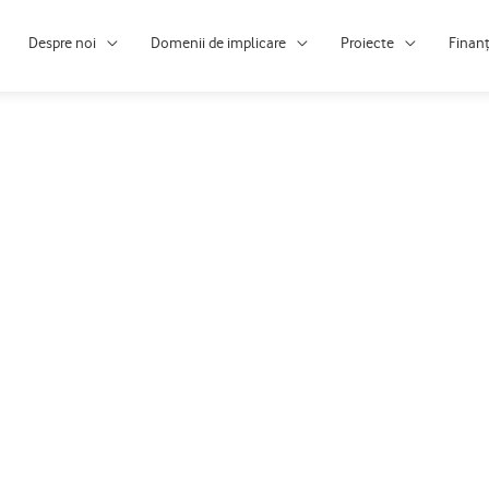
Despre noi
Domenii de implicare
Proiecte
Finan