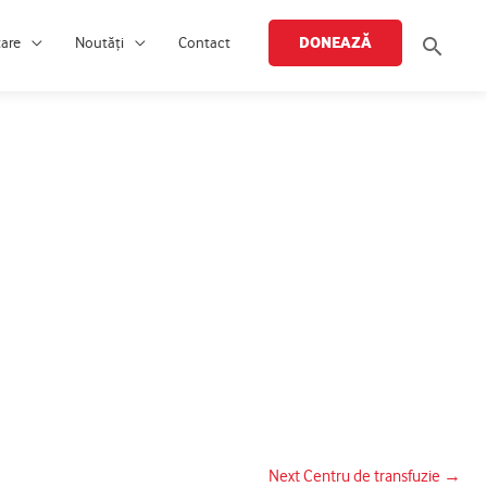
Searc
DONEAZĂ
țare
Noutăți
Contact
Next Centru de transfuzie
→