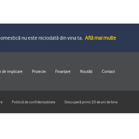
omestică nu este niciodată din vina ta.
Află mai multe
 de implicare
Proiecte
Finanțare
Noutăți
Contact
re
Politică de confidențialitate
Descoperă primii 20 de ani de bine