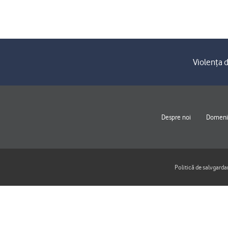
Violența d
Despre noi
Domenii
Politică de salvgarda