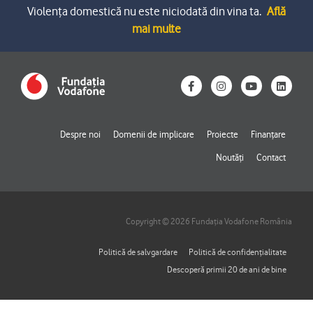
Violența domestică nu este niciodată din vina ta.
Află
mai multe
F
I
Y
L
a
n
o
i
c
s
u
n
e
t
t
k
b
a
u
e
o
g
b
d
Despre noi
Domenii de implicare
Proiecte
Finanțare
o
r
e
i
k
a
n
Noutăți
Contact
-
m
f
Copyright © 2026 Fundația Vodafone România
Politică de salvgardare
Politică de confidențialitate
Descoperă primii 20 de ani de bine