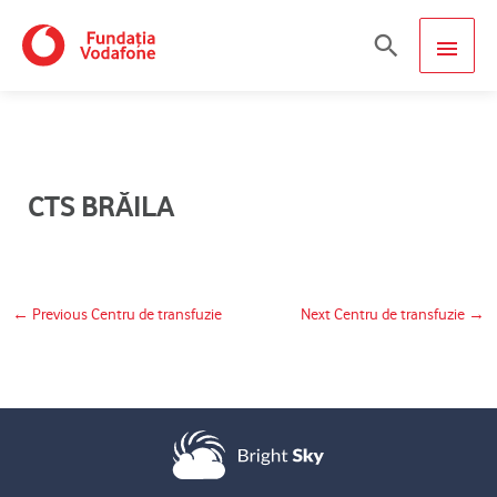
Skip
MAIN
Search
to
content
MEN
CTS BRĂILA
←
Previous Centru de transfuzie
Next Centru de transfuzie
→