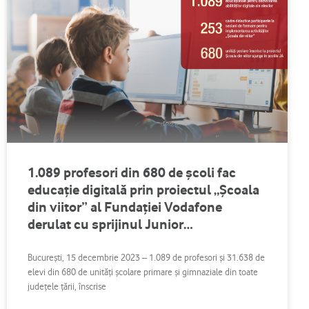
1.089 profesori din 680 de școli fac
educație digitală prin proiectul „Școala
din viitor” al Fundației Vodafone
derulat cu sprijinul Junior
Achievement România
București, 15 decembrie 2023 – 1.089 de profesori și 31.638 de
elevi din 680 de unități școlare primare și gimnaziale din toate
județele țării, înscrise