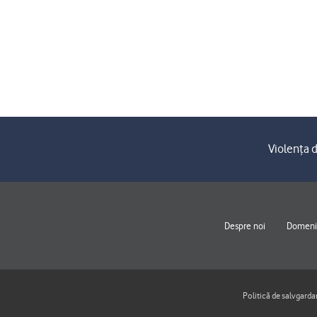
Violența d
Despre noi
Domenii
Politică de salvgarda