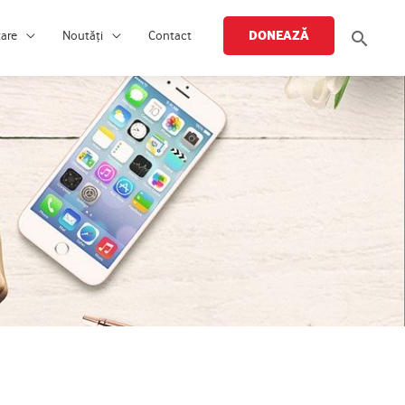
Searc
DONEAZĂ
țare
Noutăți
Contact