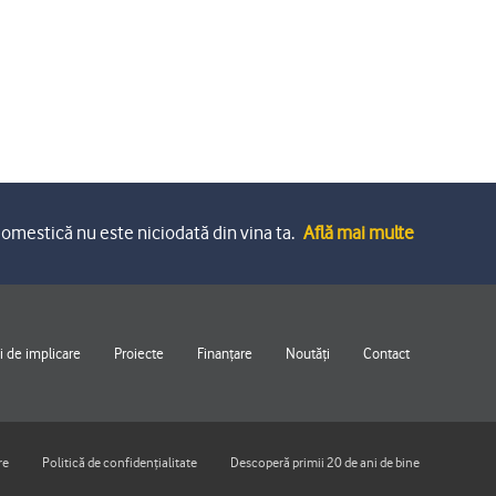
omestică nu este niciodată din vina ta.
Află mai multe
 de implicare
Proiecte
Finanțare
Noutăți
Contact
re
Politică de confidențialitate
Descoperă primii 20 de ani de bine