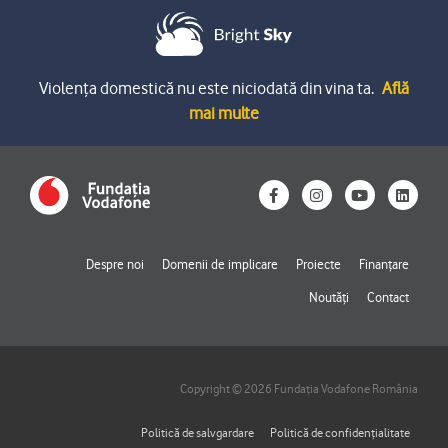
Violența domestică nu este niciodată din vina ta.
Află
mai multe
F
I
Y
L
a
n
o
i
c
s
u
n
e
t
t
k
b
a
u
e
o
g
b
d
Despre noi
Domenii de implicare
Proiecte
Finanțare
o
r
e
i
k
a
n
Noutăți
Contact
-
m
f
Copyright © 2026 Fundația Vodafone România
Politică de salvgardare
Politică de confidențialitate