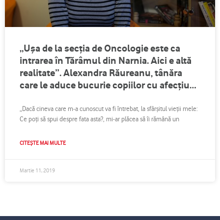
„Ușa de la secția de Oncologie este ca
intrarea în Tărâmul din Narnia. Aici e altă
realitate”. Alexandra Răureanu, tânăra
care le aduce bucurie copiilor cu afecțiuni
oncologice
„Dacă cineva care m-a cunoscut va fi întrebat, la sfârșitul vieții mele:
Ce poți să spui despre fata asta?, mi-ar plăcea să îi rămână un
CITEȘTE MAI MULTE
Martie 11, 2019