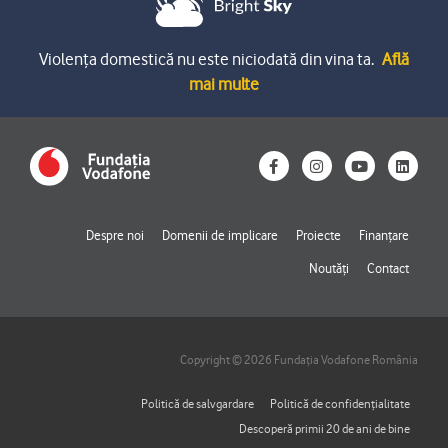
Violența domestică nu este niciodată din vina ta.
Află
mai multe
F
I
Y
L
a
n
o
i
c
s
u
n
e
t
t
k
b
a
u
e
o
g
b
d
Despre noi
Domenii de implicare
Proiecte
Finanțare
o
r
e
i
k
a
n
Noutăți
Contact
-
m
f
Copyright © 2026 Fundația Vodafone România
Politică de salvgardare
Politică de confidențialitate
Descoperă primii 20 de ani de bine