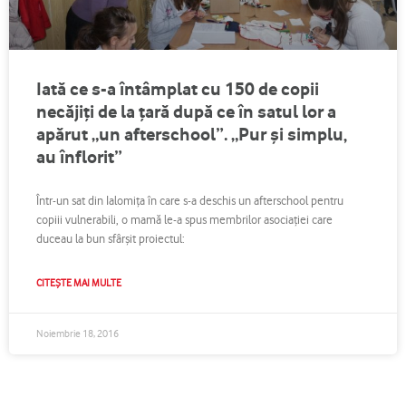
Iată ce s-a întâmplat cu 150 de copii
necăjiți de la țară după ce în satul lor a
apărut „un afterschool”. „Pur și simplu,
au înflorit”
Într-un sat din Ialomița în care s-a deschis un afterschool pentru
copiii vulnerabili, o mamă le-a spus membrilor asociației care
duceau la bun sfârșit proiectul:
CITEȘTE MAI MULTE
Noiembrie 18, 2016