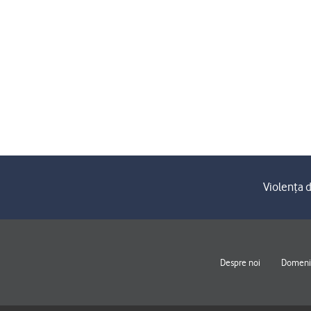
Violența d
Despre noi
Domenii