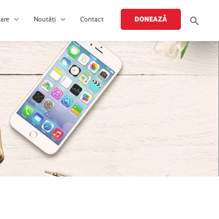
Searc
DONEAZĂ
țare
Noutăți
Contact