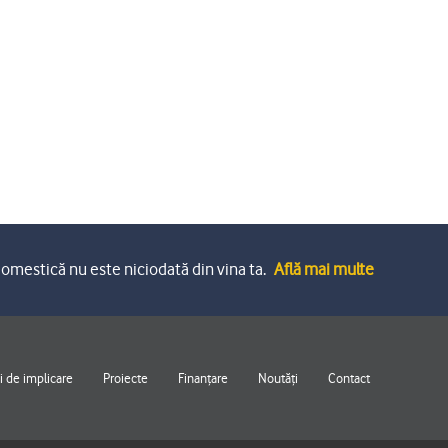
omestică nu este niciodată din vina ta.
Află mai multe
 de implicare
Proiecte
Finanțare
Noutăți
Contact