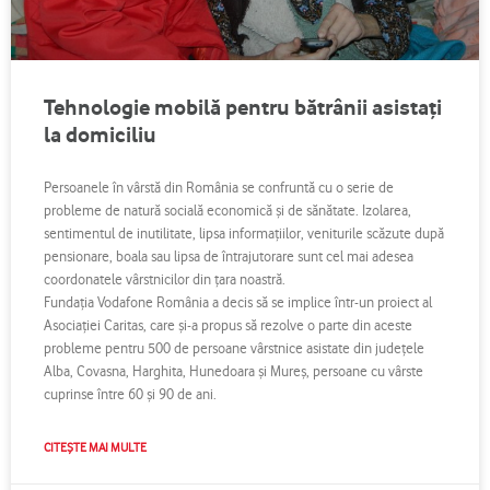
Tehnologie mobilă pentru bătrânii asistaţi
la domiciliu
Persoanele în vârstă din România se confruntă cu o serie de
probleme de natură socială economică şi de sănătate. Izolarea,
sentimentul de inutilitate, lipsa informaţiilor, veniturile scăzute după
pensionare, boala sau lipsa de întrajutorare sunt cel mai adesea
coordonatele vârstnicilor din ţara noastră.
Fundaţia Vodafone România a decis să se implice într-un proiect al
Asociaţiei Caritas, care şi-a propus să rezolve o parte din aceste
probleme pentru 500 de persoane vârstnice asistate din judeţele
Alba, Covasna, Harghita, Hunedoara şi Mureş, persoane cu vârste
cuprinse între 60 şi 90 de ani.
CITEȘTE MAI MULTE