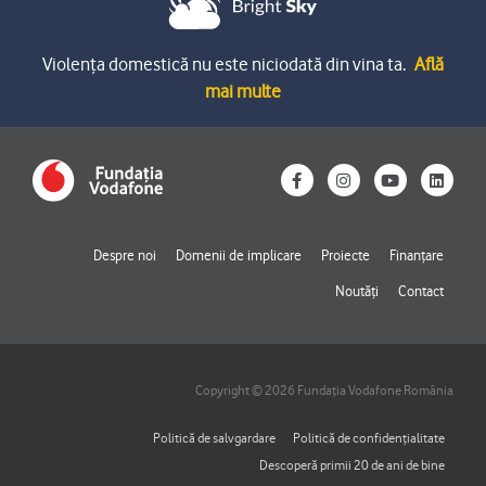
Violența domestică nu este niciodată din vina ta.
Află
mai multe
F
I
Y
L
a
n
o
i
c
s
u
n
e
t
t
k
b
a
u
e
o
g
b
d
Despre noi
Domenii de implicare
Proiecte
Finanțare
o
r
e
i
k
a
n
Noutăți
Contact
-
m
f
Copyright © 2026 Fundația Vodafone România
Politică de salvgardare
Politică de confidențialitate
Descoperă primii 20 de ani de bine